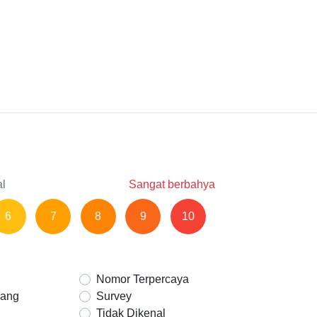
al
Sangat berbahya
6
7
8
9
10
Nomor Terpercaya
Uang
Survey
Tidak Dikenal