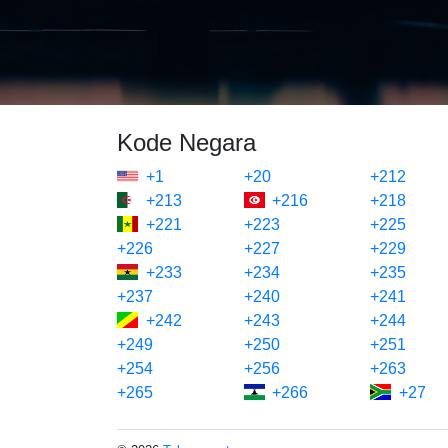
Kode Negara
+1
+20
+212
+213
+216
+218
+221
+223
+225
+226
+227
+229
+233
+234
+235
+237
+240
+241
+242
+243
+244
+249
+250
+251
+254
+256
+263
+265
+266
+27