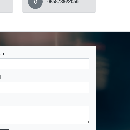
0
085873922056
ap
l