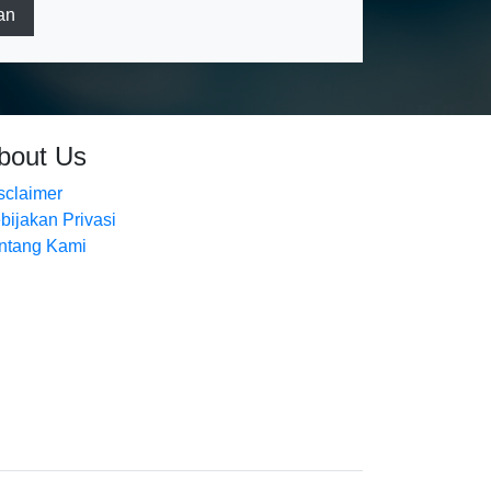
an
bout Us
sclaimer
bijakan Privasi
ntang Kami