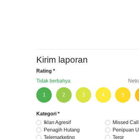
Kirim laporan
Rating
*
Tidak berbahya
Netr
1
2
3
4
5
Kategori
*
Iklan Agresif
Missed Call
Penagih Hutang
Penipuan 
Telemarketing
Teror