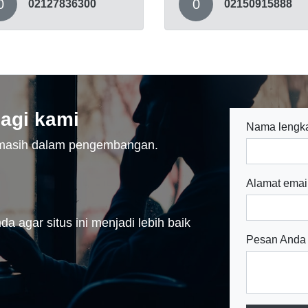
0
0
02127836300
02150915888
agi kami
Nama lengk
n masih dalam pengembangan.
Alamat emai
a agar situs ini menjadi lebih baik
Pesan Anda