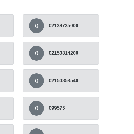
0
02139735000
0
02150814200
0
02150853540
0
099575