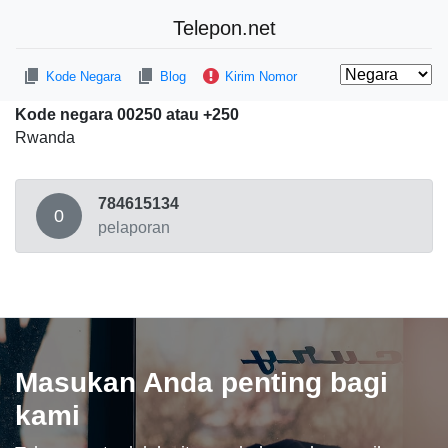
Telepon.net
Kode Negara
Blog
Kirim Nomor
Kode negara 00250 atau +250
Rwanda
784615134
0
pelaporan
Masukan Anda penting bagi
kami