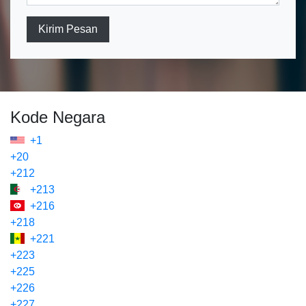
Kirim Pesan
Kode Negara
+1
+20
+212
+213
+216
+218
+221
+223
+225
+226
+227