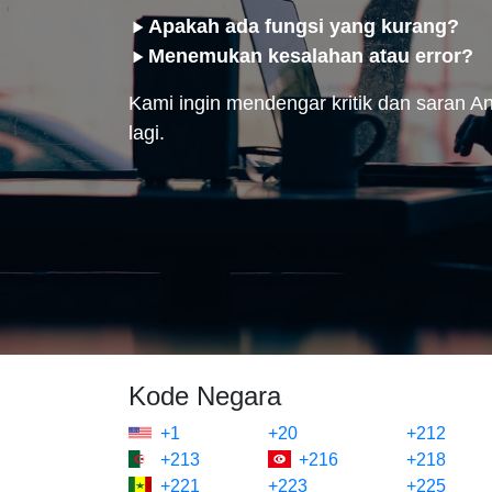
Apakah ada fungsi yang kurang?
Menemukan kesalahan atau error?
Kami ingin mendengar kritik dan saran And
lagi.
Kode Negara
+1
+20
+212
+213
+216
+218
+221
+223
+225