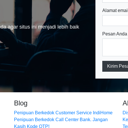
Alamat emai
a agar situs ini menjadi lebih baik
Pesan Anda
Kirim Pes
Blog
A
Penipuan Berkedok Customer Service IndiHome
Di
Penipuan Berkedok Call Center Bank. Jangan
Ke
Kasih Kode OTP!
Te