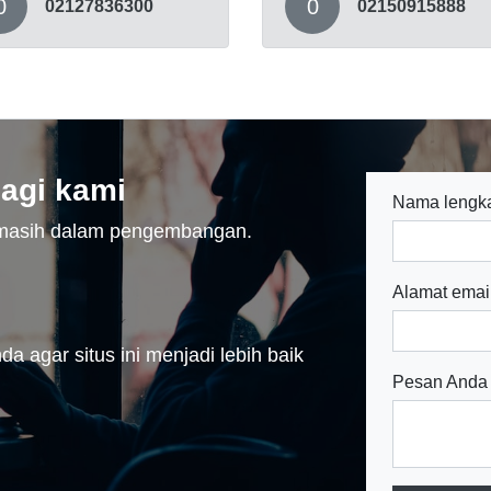
0
0
02127836300
02150915888
agi kami
Nama lengk
n masih dalam pengembangan.
Alamat emai
a agar situs ini menjadi lebih baik
Pesan Anda