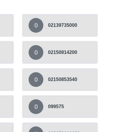
0
02139735000
0
02150814200
0
02150853540
0
099575