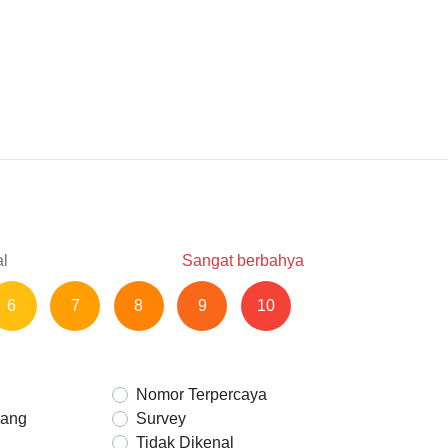
al
Sangat berbahya
6
7
8
9
10
Nomor Terpercaya
Uang
Survey
Tidak Dikenal