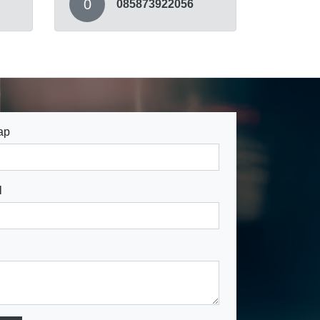
0
085873922056
ap
l