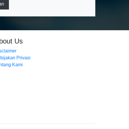
an
bout Us
sclaimer
bijakan Privasi
ntang Kami