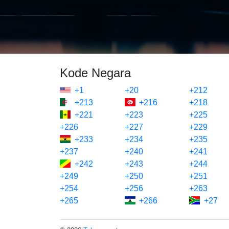
Kode Negara
+1
+20
+212
+213
+216
+218
+221
+223
+225
+226
+227
+229
+233
+234
+235
+237
+240
+241
+242
+243
+244
+249
+250
+251
+254
+256
+263
+265
+266
+27