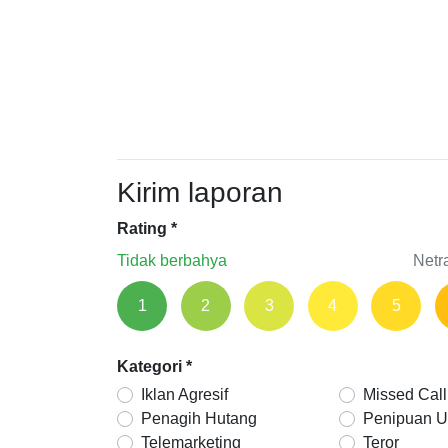
Kirim laporan
Rating
*
Tidak berbahya
Netr
1
2
3
4
5
Kategori
*
Iklan Agresif
Missed Call
Penagih Hutang
Penipuan 
Telemarketing
Teror