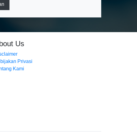
an
bout Us
sclaimer
bijakan Privasi
ntang Kami