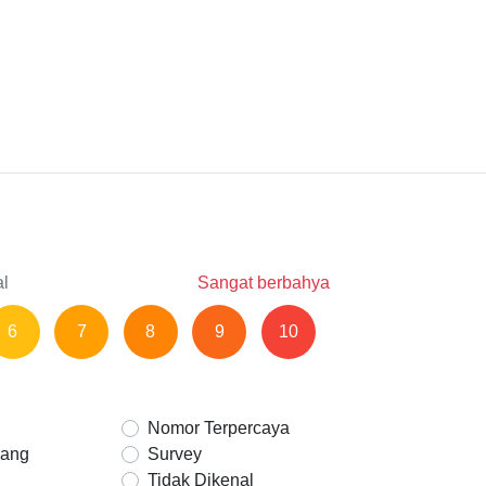
al
Sangat berbahya
6
7
8
9
10
Nomor Terpercaya
Uang
Survey
Tidak Dikenal