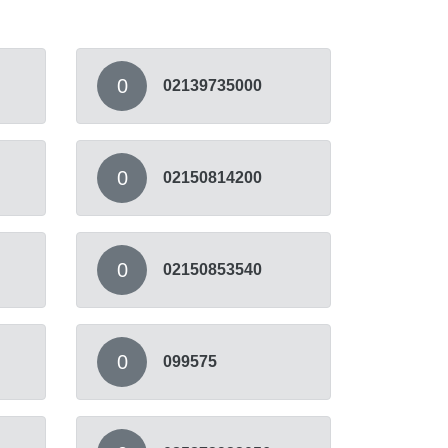
0
02139735000
0
02150814200
0
02150853540
0
099575