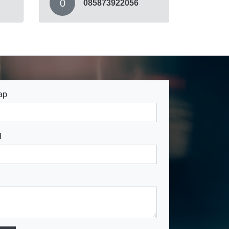
0
085873922056
ap
l