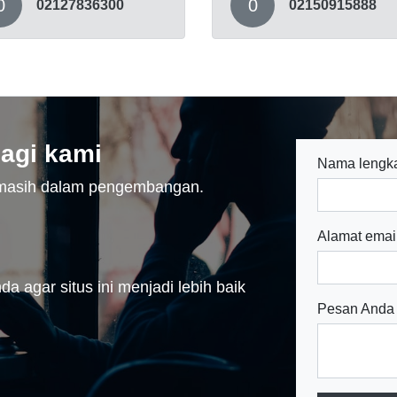
0
0
02127836300
02150915888
agi kami
Nama lengk
n masih dalam pengembangan.
Alamat emai
a agar situs ini menjadi lebih baik
Pesan Anda