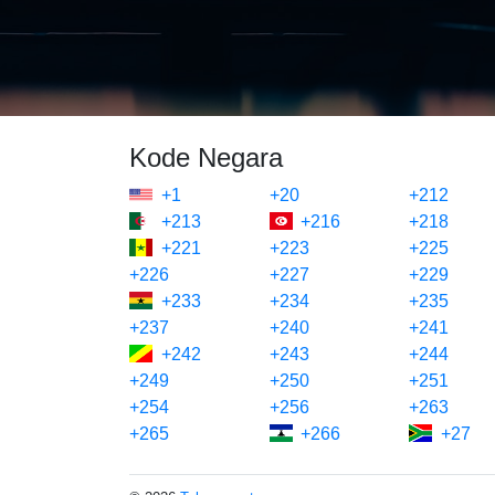
Kode Negara
+1
+20
+212
+213
+216
+218
+221
+223
+225
+226
+227
+229
+233
+234
+235
+237
+240
+241
+242
+243
+244
+249
+250
+251
+254
+256
+263
+265
+266
+27