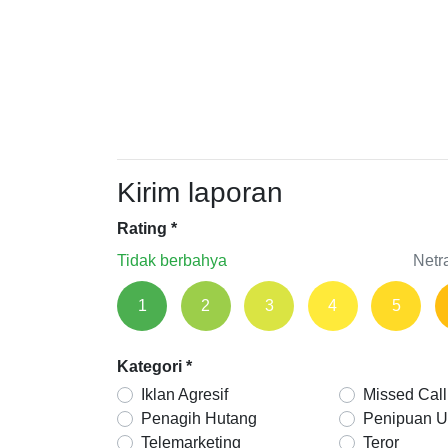
Kirim laporan
Rating
*
Tidak berbahya
Netr
1
2
3
4
5
Kategori
*
Iklan Agresif
Missed Call
Penagih Hutang
Penipuan 
Telemarketing
Teror