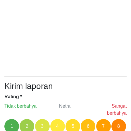
Kirim laporan
Rating
*
Tidak berbahya
Netral
Sangat
berbahya
1
2
3
4
5
6
7
8