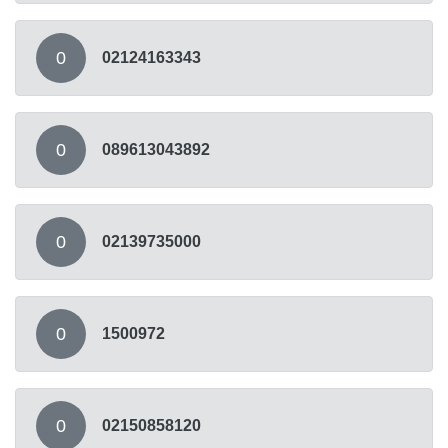
0
02124163343
0
089613043892
0
02139735000
0
1500972
0
02150858120