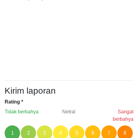
Kirim laporan
Rating
*
Tidak berbahya
Netral
Sangat
berbahya
1
2
3
4
5
6
7
8