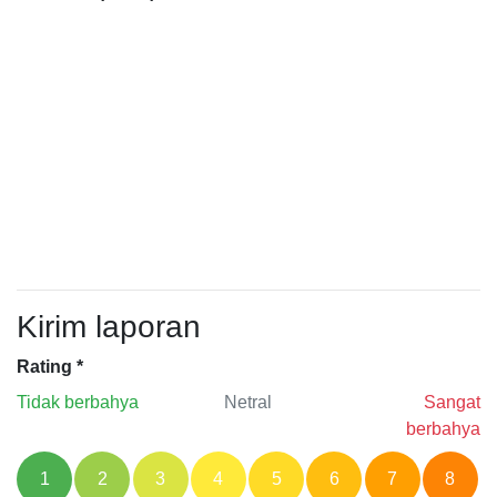
Kirim laporan
Rating
*
Tidak berbahya
Netral
Sangat
berbahya
1
2
3
4
5
6
7
8