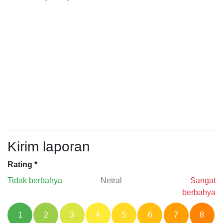
Kirim laporan
Rating
*
Tidak berbahya
Netral
Sangat
berbahya
1
2
3
4
5
6
7
8