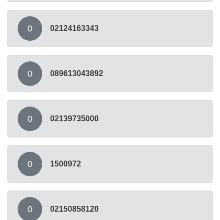
0
02124163343
0
089613043892
0
02139735000
0
1500972
0
02150858120