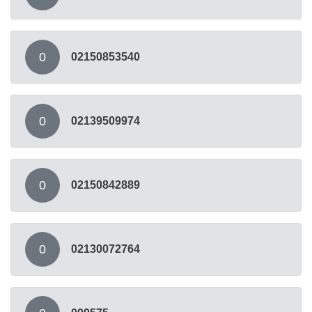
0
02150853540
0
02139509974
0
02150842889
0
02130072764