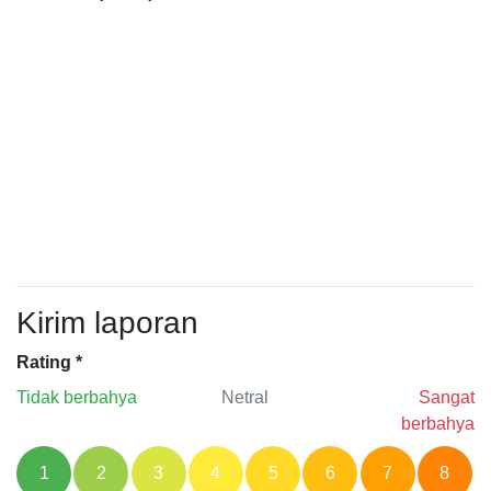
Kirim laporan
Rating
*
Tidak berbahya
Netral
Sangat
berbahya
1
2
3
4
5
6
7
8