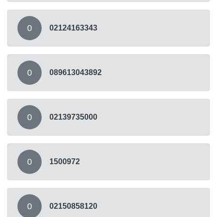
0
02124163343
0
089613043892
0
02139735000
0
1500972
0
02150858120