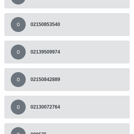
0
02150853540
0
02139509974
0
02150842889
0
02130072764