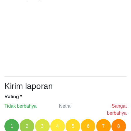
Kirim laporan
Rating
*
Tidak berbahya
Netral
Sangat
berbahya
1
2
3
4
5
6
7
8