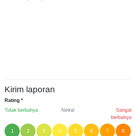
Kirim laporan
Rating
*
Tidak berbahya
Netral
Sangat
berbahya
1
2
3
4
5
6
7
8