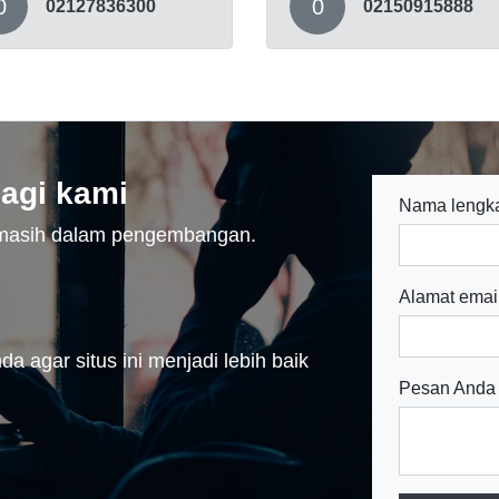
0
0
02127836300
02150915888
agi kami
Nama lengk
n masih dalam pengembangan.
Alamat emai
a agar situs ini menjadi lebih baik
Pesan Anda