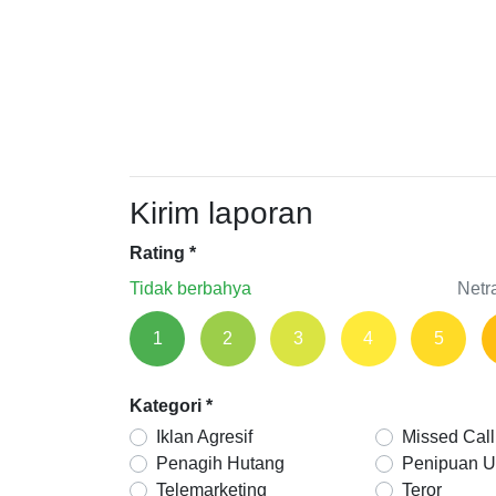
Kirim laporan
Rating
*
Tidak berbahya
Netr
1
2
3
4
5
Kategori
*
Iklan Agresif
Missed Call
Penagih Hutang
Penipuan 
Telemarketing
Teror