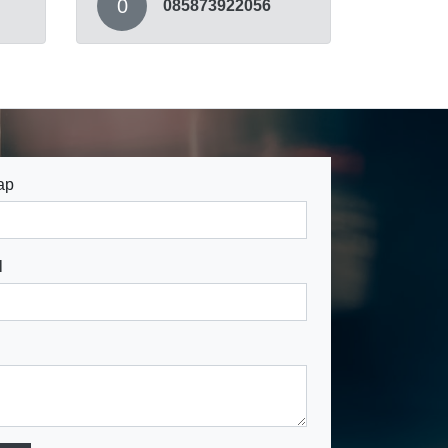
0
085873922056
ap
l