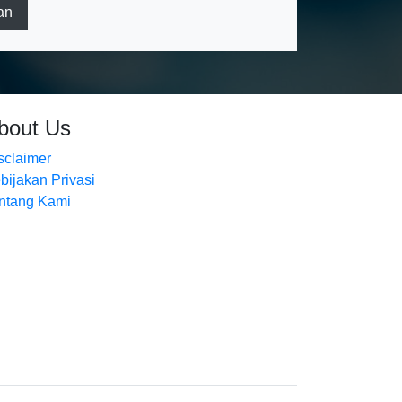
an
bout Us
sclaimer
bijakan Privasi
ntang Kami