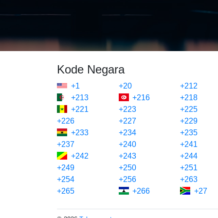
Kode Negara
+1
+20
+212
+213
+216
+218
+221
+223
+225
+226
+227
+229
+233
+234
+235
+237
+240
+241
+242
+243
+244
+249
+250
+251
+254
+256
+263
+265
+266
+27