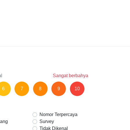
al
Sangat berbahya
6
7
8
9
10
Nomor Terpercaya
Uang
Survey
Tidak Dikenal