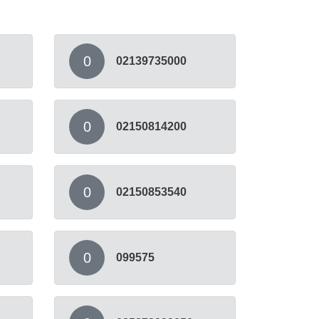
0
02139735000
0
02150814200
0
02150853540
0
099575