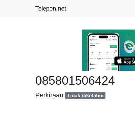
Telepon.net
085801506424
Perkiraan
Tidak diketahui