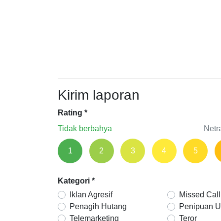
Kirim laporan
Rating
*
Tidak berbahya
Netr
1
2
3
4
5
Kategori
*
Iklan Agresif
Missed Call
Penagih Hutang
Penipuan 
Telemarketing
Teror