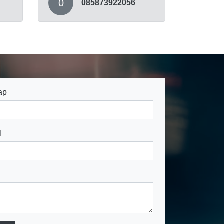
0
085873922056
ap
l