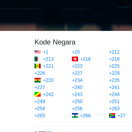
Kode Negara
+1
+20
+212
+213
+216
+218
+221
+223
+225
+226
+227
+229
+233
+234
+235
+237
+240
+241
+242
+243
+244
+249
+250
+251
+254
+256
+263
+265
+266
+27