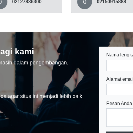
0
0
02127836300
02150915888
agi kami
Nama lengk
n masih dalam pengembangan.
Alamat emai
a agar situs ini menjadi lebih baik
Pesan Anda