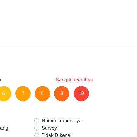
al
Sangat berbahya
6
7
8
9
10
Nomor Terpercaya
Uang
Survey
Tidak Dikenal