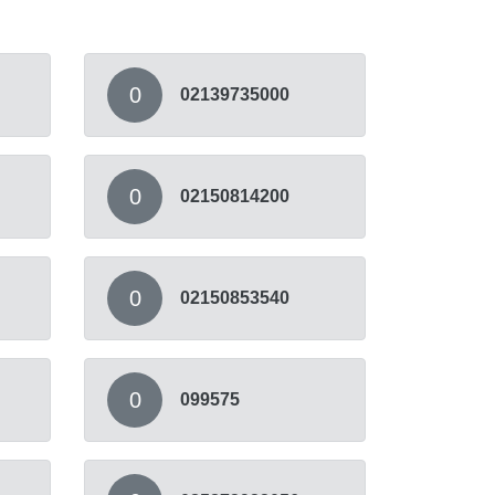
0
02139735000
0
02150814200
0
02150853540
0
099575