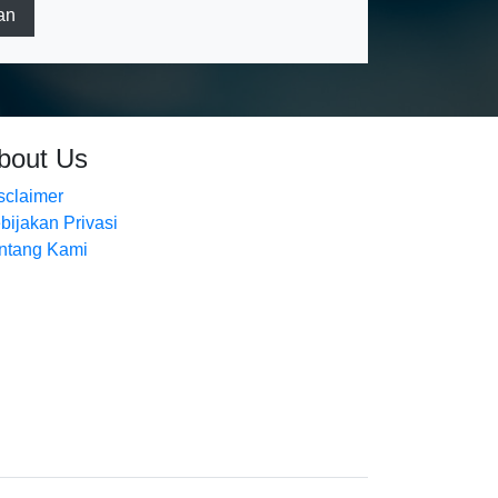
an
bout Us
sclaimer
bijakan Privasi
ntang Kami