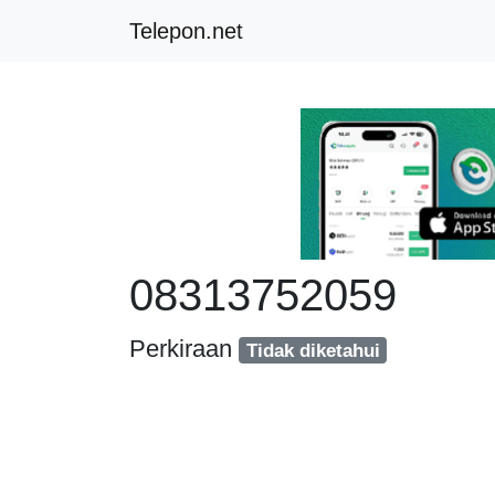
Telepon.net
08313752059
Perkiraan
Tidak diketahui