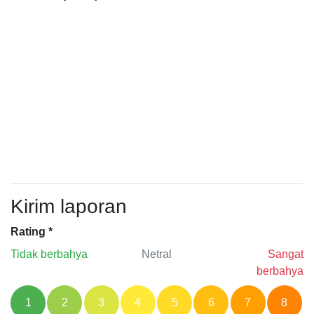
Kirim laporan
Rating
*
Tidak berbahya
Netral
Sangat
berbahya
1
2
3
4
5
6
7
8