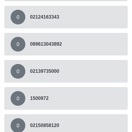
0
02124163343
0
089613043892
0
02139735000
0
1500972
0
02150858120