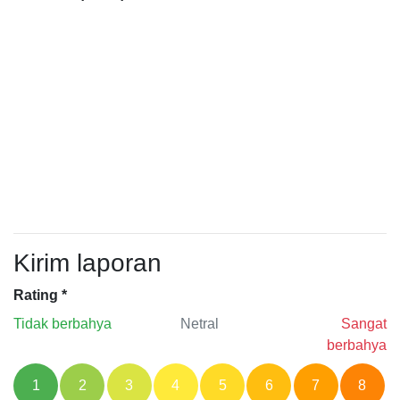
Kirim laporan
Rating
*
Tidak berbahya
Netral
Sangat
berbahya
1
2
3
4
5
6
7
8