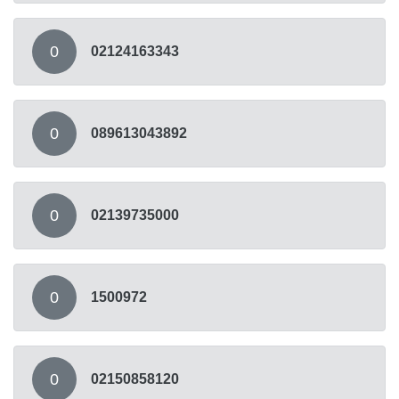
0
02124163343
0
089613043892
0
02139735000
0
1500972
0
02150858120