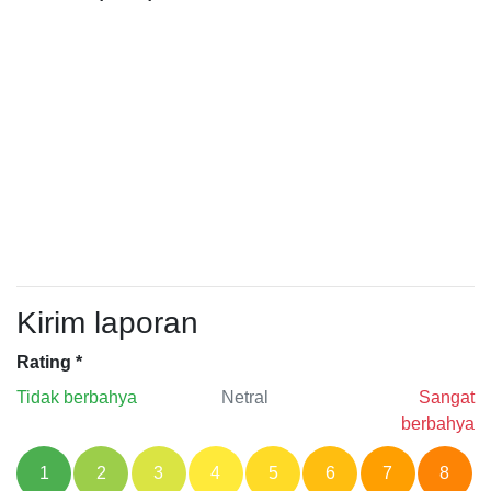
Kirim laporan
Rating
*
Tidak berbahya
Netral
Sangat
berbahya
1
2
3
4
5
6
7
8