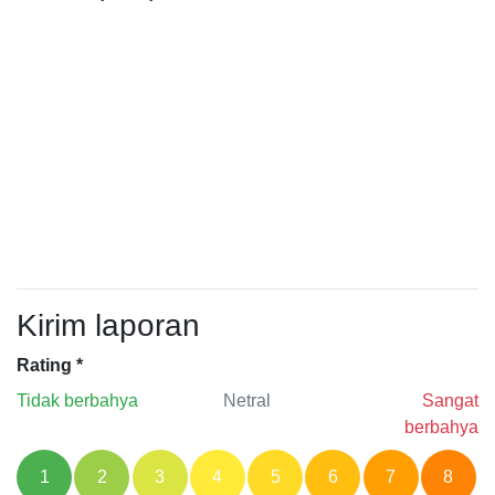
Kirim laporan
Rating
*
Tidak berbahya
Netral
Sangat
berbahya
1
2
3
4
5
6
7
8