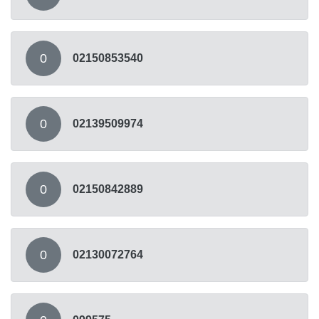
0
02150853540
0
02139509974
0
02150842889
0
02130072764