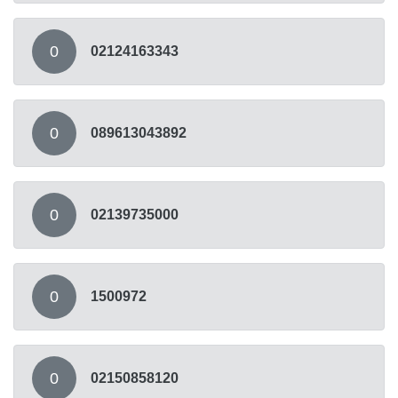
0
02124163343
0
089613043892
0
02139735000
0
1500972
0
02150858120