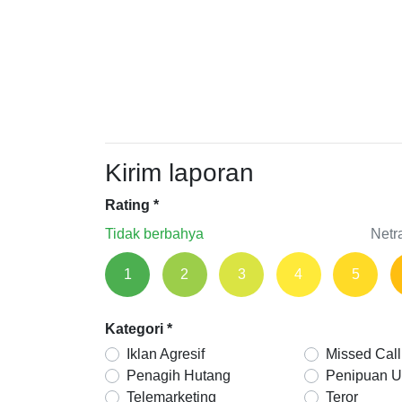
Kirim laporan
Rating
*
Tidak berbahya
Netr
1
2
3
4
5
Kategori
*
Iklan Agresif
Missed Call
Penagih Hutang
Penipuan 
Telemarketing
Teror