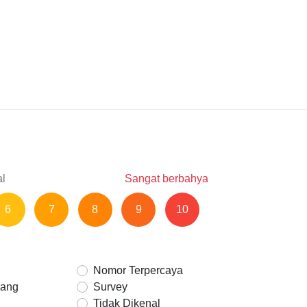
al
Sangat berbahya
6
7
8
9
10
Nomor Terpercaya
Uang
Survey
Tidak Dikenal