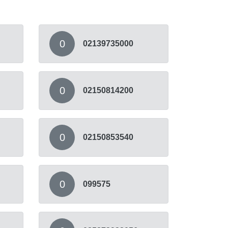
0
02139735000
0
02150814200
0
02150853540
0
099575