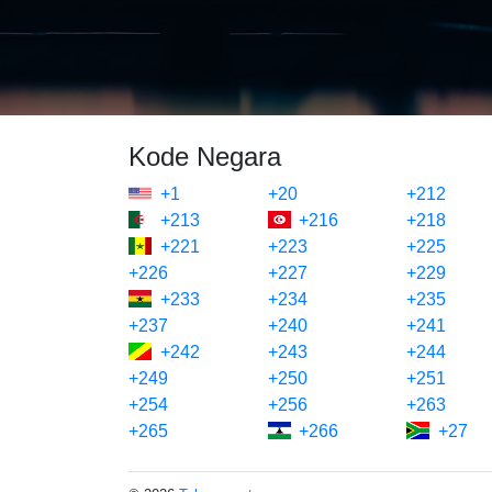
Kode Negara
+1
+20
+212
+213
+216
+218
+221
+223
+225
+226
+227
+229
+233
+234
+235
+237
+240
+241
+242
+243
+244
+249
+250
+251
+254
+256
+263
+265
+266
+27