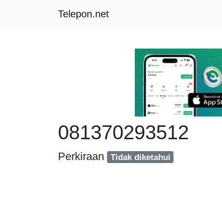
Telepon.net
081370293512
Perkiraan
Tidak diketahui