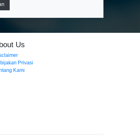
an
bout Us
sclaimer
bijakan Privasi
ntang Kami