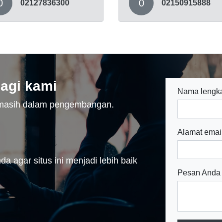
0
0
02127836300
02150915888
agi kami
Nama lengk
n masih dalam pengembangan.
Alamat emai
a agar situs ini menjadi lebih baik
Pesan Anda