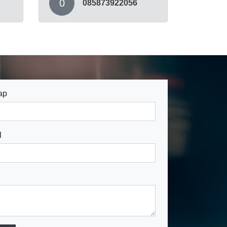
0
085873922056
ap
l