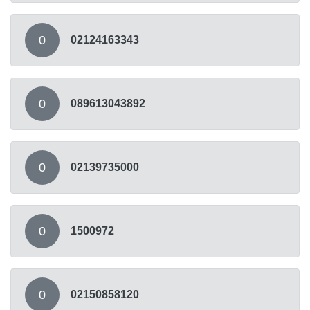
0
02124163343
0
089613043892
0
02139735000
0
1500972
0
02150858120