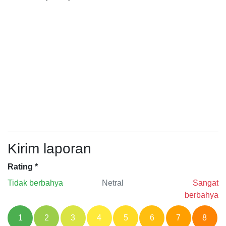
Kirim laporan
Rating
*
Tidak berbahya
Netral
Sangat
berbahya
1
2
3
4
5
6
7
8