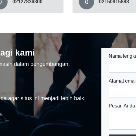
0
0
02127836300
02150915888
agi kami
Nama lengk
n masih dalam pengembangan.
Alamat emai
a agar situs ini menjadi lebih baik
Pesan Anda