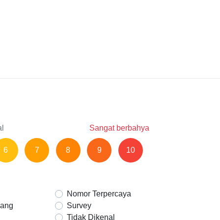
al
Sangat berbahya
6
7
8
9
10
Nomor Terpercaya
Uang
Survey
Tidak Dikenal