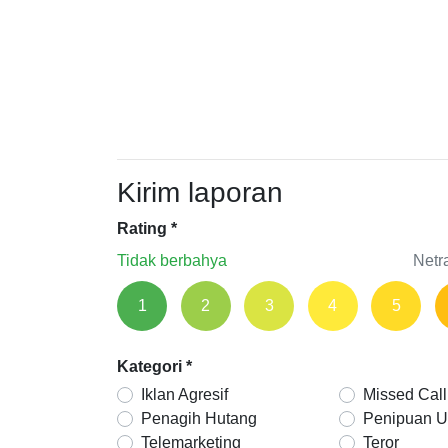
Kirim laporan
Rating
*
Tidak berbahya
Netr
1
2
3
4
5
Kategori
*
Iklan Agresif
Missed Call
Penagih Hutang
Penipuan 
Telemarketing
Teror