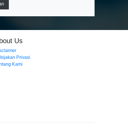
an
bout Us
sclaimer
bijakan Privasi
ntang Kami