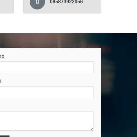
0
085873922056
ap
l