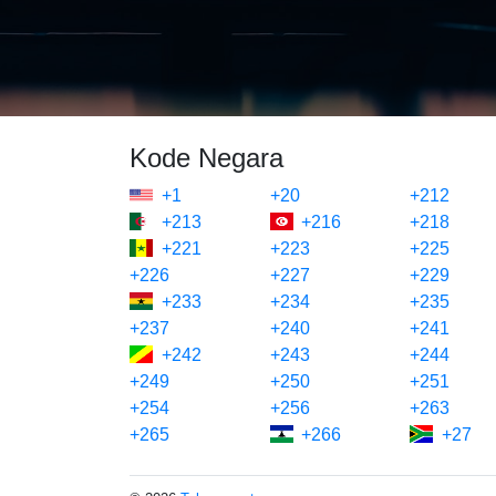
Kode Negara
+1
+20
+212
+213
+216
+218
+221
+223
+225
+226
+227
+229
+233
+234
+235
+237
+240
+241
+242
+243
+244
+249
+250
+251
+254
+256
+263
+265
+266
+27