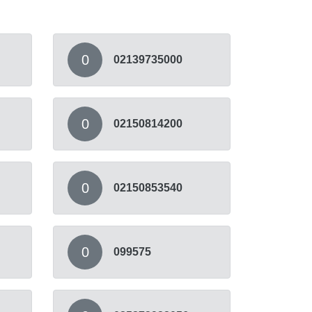
0
02139735000
0
02150814200
0
02150853540
0
099575