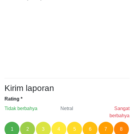
Kirim laporan
Rating
*
Tidak berbahya
Netral
Sangat
berbahya
1
2
3
4
5
6
7
8