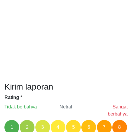
Kirim laporan
Rating
*
Tidak berbahya
Netral
Sangat
berbahya
1
2
3
4
5
6
7
8