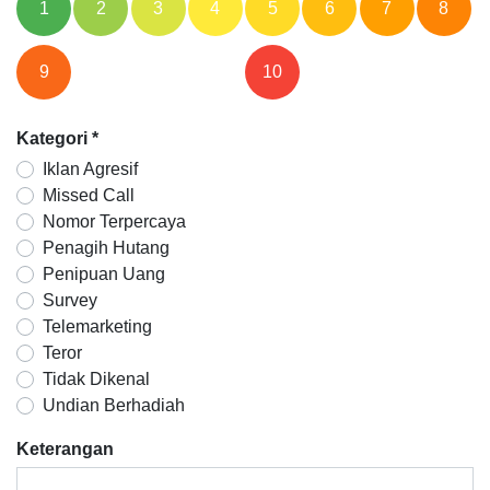
1
2
3
4
5
6
7
8
9
10
Kategori
*
Iklan Agresif
Missed Call
Nomor Terpercaya
Penagih Hutang
Penipuan Uang
Survey
Telemarketing
Teror
Tidak Dikenal
Undian Berhadiah
Keterangan