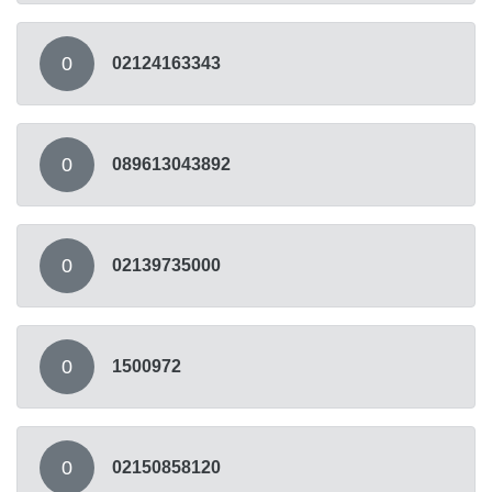
0
02124163343
0
089613043892
0
02139735000
0
1500972
0
02150858120