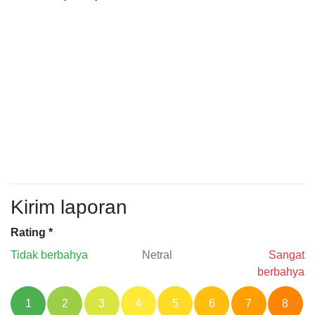
Kirim laporan
Rating
*
Tidak berbahya
Netral
Sangat
berbahya
1
2
3
4
5
6
7
8