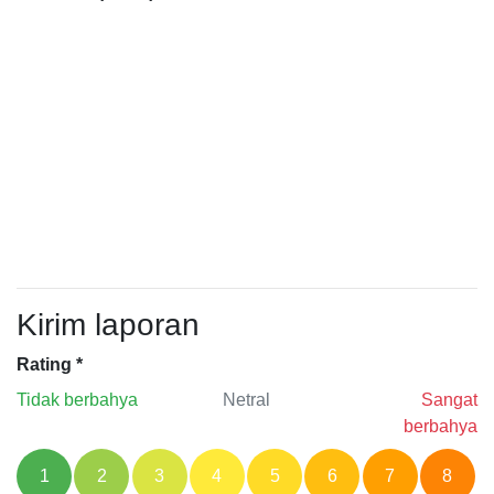
Kirim laporan
Rating
*
Tidak berbahya
Netral
Sangat
berbahya
1
2
3
4
5
6
7
8