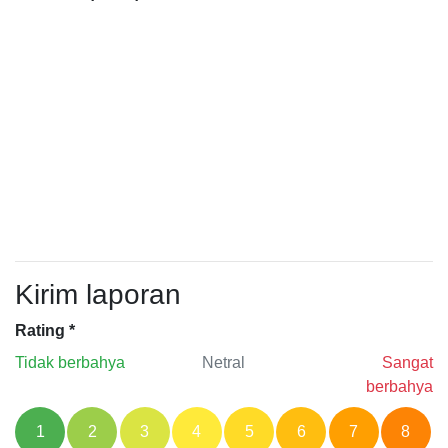
Kirim laporan
Rating
*
Tidak berbahya
Netral
Sangat
berbahya
1
2
3
4
5
6
7
8