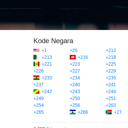
Kode Negara
+1
+20
+212
+213
+216
+218
+221
+223
+225
+226
+227
+229
+233
+234
+235
+237
+240
+241
+242
+243
+244
+249
+250
+251
+254
+256
+263
+265
+266
+27