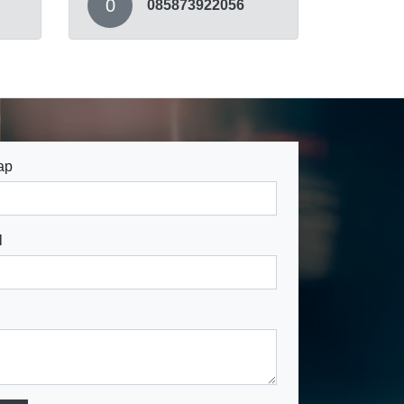
0
085873922056
ap
l