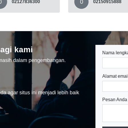
0
0
02127836300
02150915888
agi kami
Nama lengk
n masih dalam pengembangan.
Alamat emai
a agar situs ini menjadi lebih baik
Pesan Anda