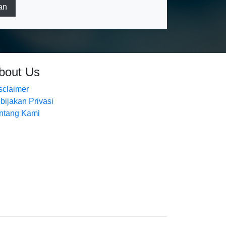
an
bout Us
sclaimer
bijakan Privasi
ntang Kami