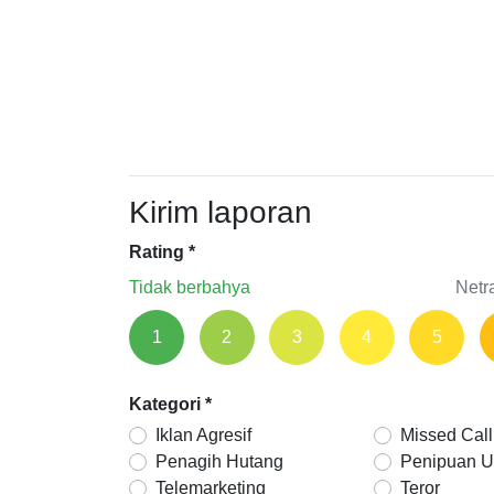
Kirim laporan
Rating
*
Tidak berbahya
Netr
1
2
3
4
5
Kategori
*
Iklan Agresif
Missed Call
Penagih Hutang
Penipuan 
Telemarketing
Teror