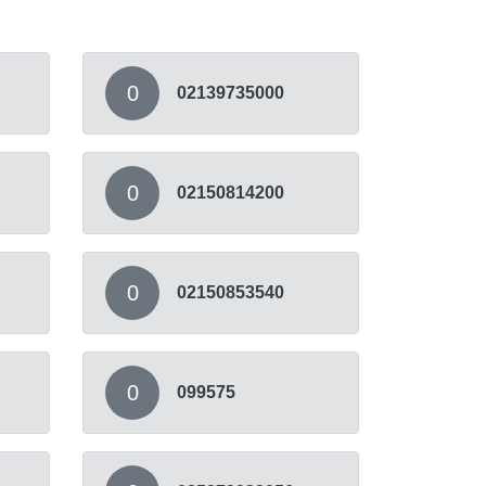
0
02139735000
0
02150814200
0
02150853540
0
099575