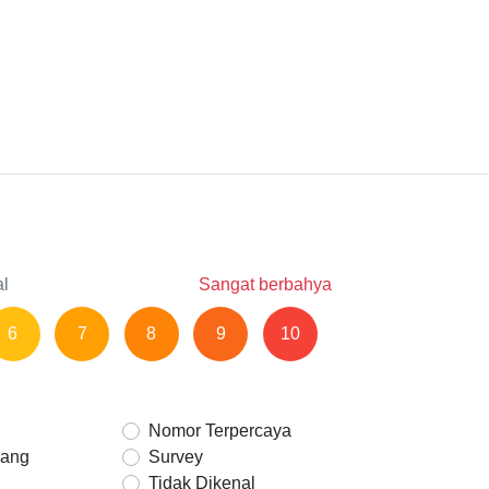
al
Sangat berbahya
6
7
8
9
10
Nomor Terpercaya
Uang
Survey
Tidak Dikenal