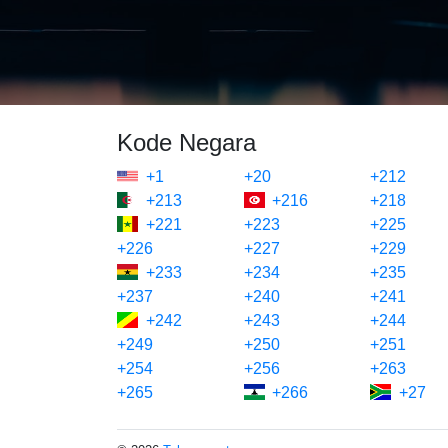
Kode Negara
+1
+20
+212
+213
+216
+218
+221
+223
+225
+226
+227
+229
+233
+234
+235
+237
+240
+241
+242
+243
+244
+249
+250
+251
+254
+256
+263
+265
+266
+27