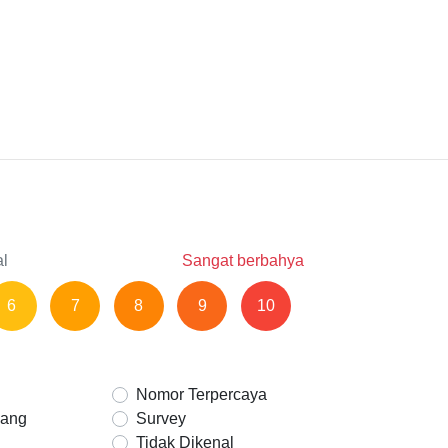
al
Sangat berbahya
6
7
8
9
10
Nomor Terpercaya
Uang
Survey
Tidak Dikenal