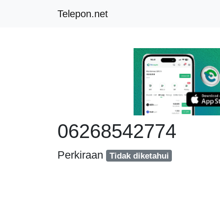
Telepon.net
06268542774
Perkiraan
Tidak diketahui