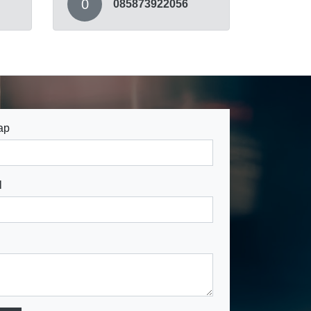
0
085873922056
ap
l