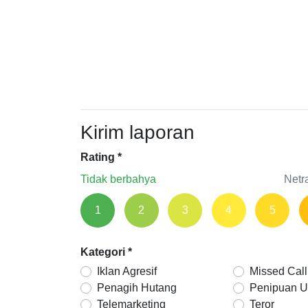
Kirim laporan
Rating
*
Tidak berbahya
Netr
1
2
3
4
5
Kategori
*
Iklan Agresif
Missed Call
Penagih Hutang
Penipuan 
Telemarketing
Teror