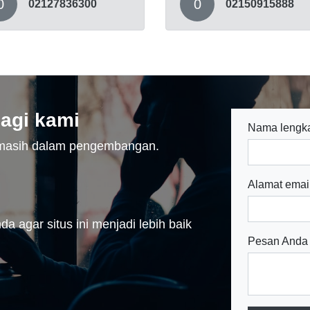
0
0
02127836300
02150915888
agi kami
Nama lengk
n masih dalam pengembangan.
Alamat emai
a agar situs ini menjadi lebih baik
Pesan Anda