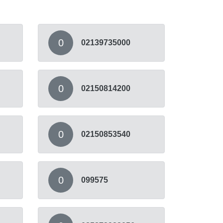
0
02139735000
0
02150814200
0
02150853540
0
099575