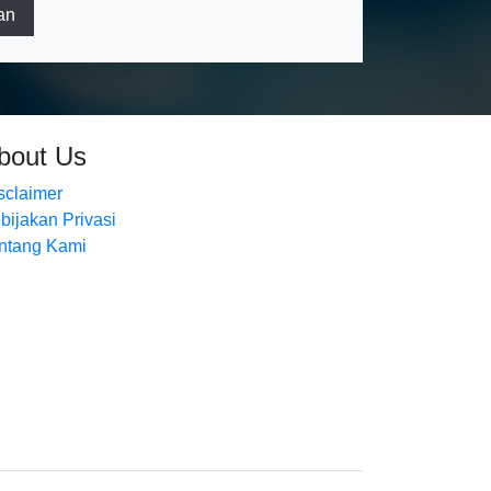
an
bout Us
sclaimer
bijakan Privasi
ntang Kami