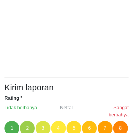
Kirim laporan
Rating
*
Tidak berbahya
Netral
Sangat
berbahya
1
2
3
4
5
6
7
8