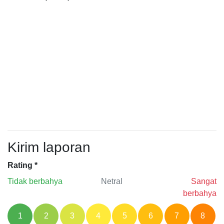
Kirim laporan
Rating
*
Tidak berbahya
Netral
Sangat
berbahya
1
2
3
4
5
6
7
8