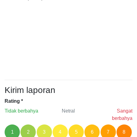
Kirim laporan
Rating
*
Tidak berbahya
Netral
Sangat
berbahya
1
2
3
4
5
6
7
8