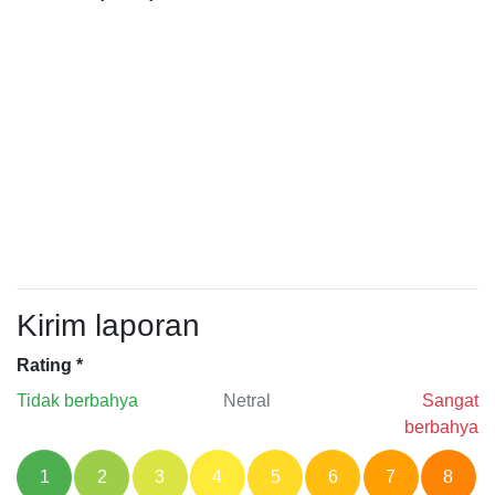
Kirim laporan
Rating
*
Tidak berbahya
Netral
Sangat
berbahya
1
2
3
4
5
6
7
8