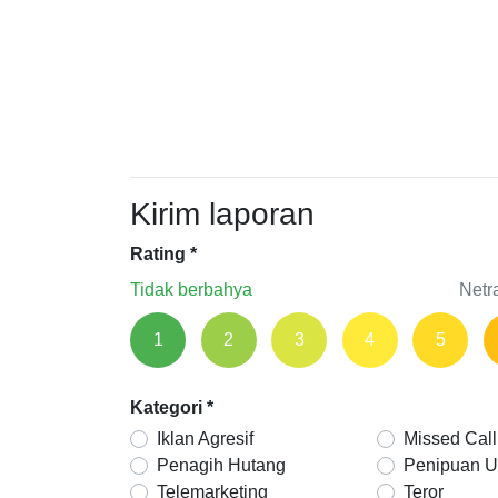
Kirim laporan
Rating
*
Tidak berbahya
Netr
1
2
3
4
5
Kategori
*
Iklan Agresif
Missed Call
Penagih Hutang
Penipuan 
Telemarketing
Teror