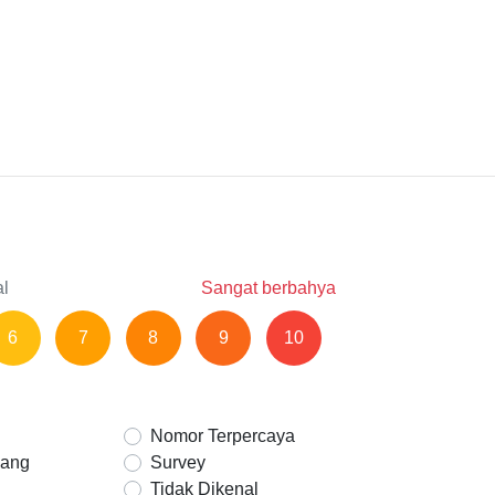
al
Sangat berbahya
6
7
8
9
10
Nomor Terpercaya
Uang
Survey
Tidak Dikenal