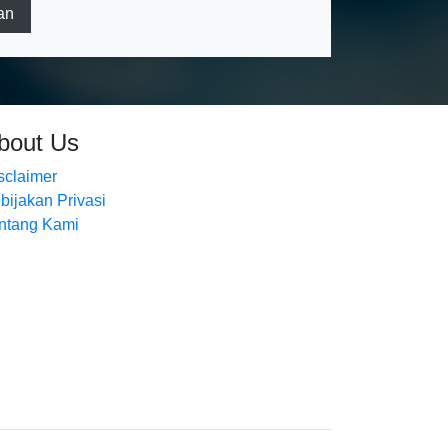
an
bout Us
sclaimer
bijakan Privasi
ntang Kami