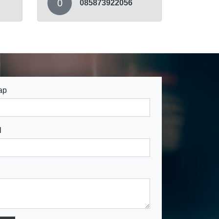
0
085873922056
ap
l