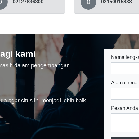
0
0
02127836300
02150915888
agi kami
Nama lengk
n masih dalam pengembangan.
Alamat emai
a agar situs ini menjadi lebih baik
Pesan Anda