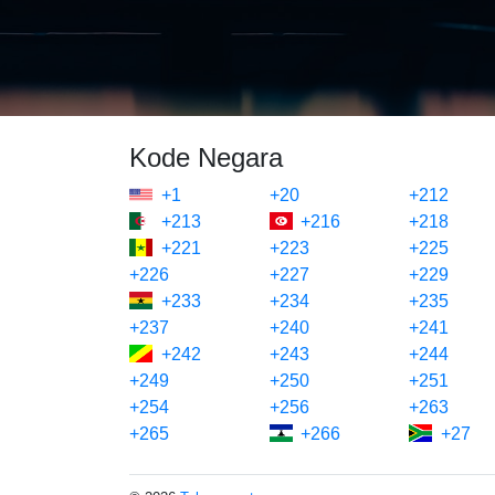
Kode Negara
+1
+20
+212
+213
+216
+218
+221
+223
+225
+226
+227
+229
+233
+234
+235
+237
+240
+241
+242
+243
+244
+249
+250
+251
+254
+256
+263
+265
+266
+27