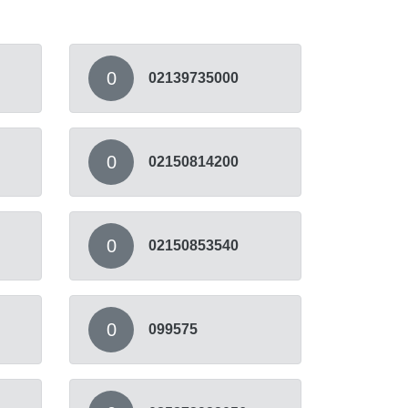
0
02139735000
0
02150814200
0
02150853540
0
099575