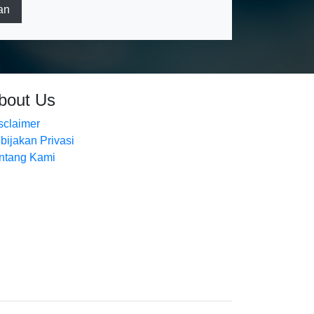
an
bout Us
sclaimer
bijakan Privasi
ntang Kami