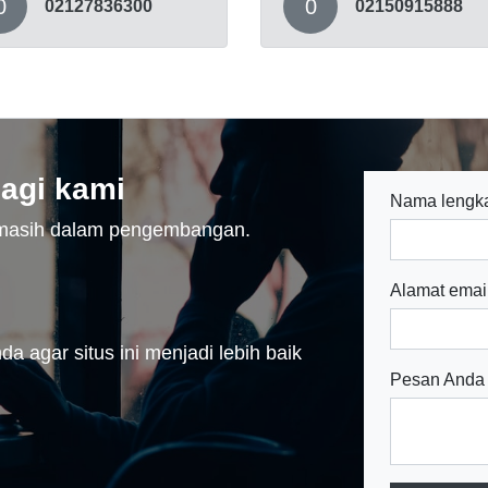
0
0
02127836300
02150915888
agi kami
Nama lengk
n masih dalam pengembangan.
Alamat emai
a agar situs ini menjadi lebih baik
Pesan Anda