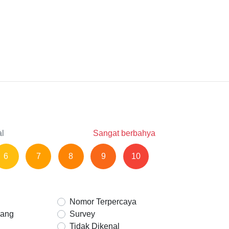
al
Sangat berbahya
6
7
8
9
10
Nomor Terpercaya
Uang
Survey
Tidak Dikenal