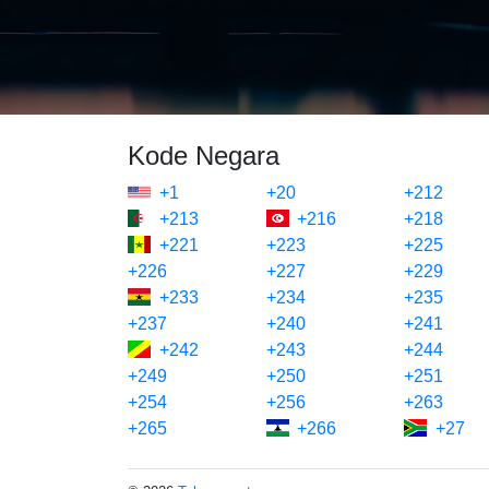
Kode Negara
+1
+20
+212
+213
+216
+218
+221
+223
+225
+226
+227
+229
+233
+234
+235
+237
+240
+241
+242
+243
+244
+249
+250
+251
+254
+256
+263
+265
+266
+27