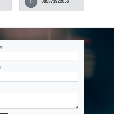
0
085873922056
ap
l