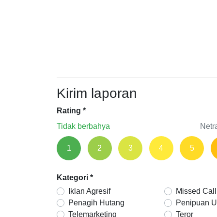
Kirim laporan
Rating
*
Tidak berbahya
Netr
1
2
3
4
5
Kategori
*
Iklan Agresif
Missed Call
Penagih Hutang
Penipuan 
Telemarketing
Teror