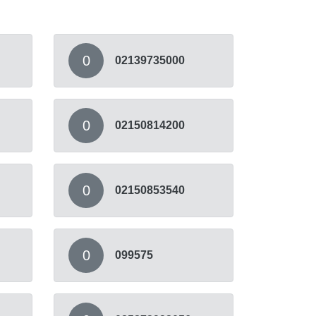
0
02139735000
0
02150814200
0
02150853540
0
099575