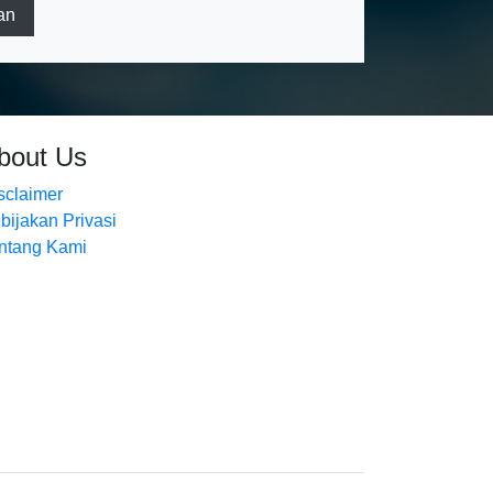
an
bout Us
sclaimer
bijakan Privasi
ntang Kami