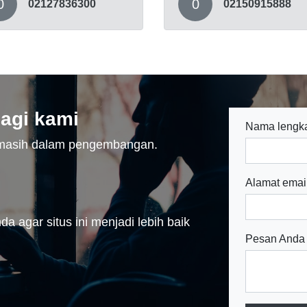
0
0
02127836300
02150915888
agi kami
Nama lengk
n masih dalam pengembangan.
Alamat emai
a agar situs ini menjadi lebih baik
Pesan Anda