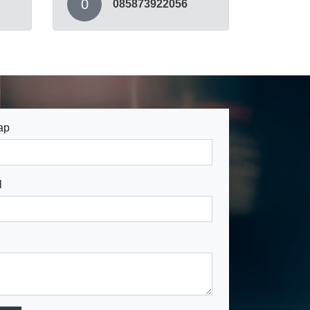
0
085873922056
ap
l