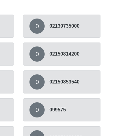
0
02139735000
0
02150814200
0
02150853540
0
099575