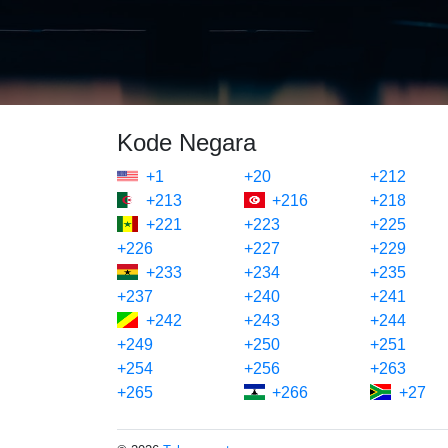
Kode Negara
+1
+20
+212
+213
+216
+218
+221
+223
+225
+226
+227
+229
+233
+234
+235
+237
+240
+241
+242
+243
+244
+249
+250
+251
+254
+256
+263
+265
+266
+27