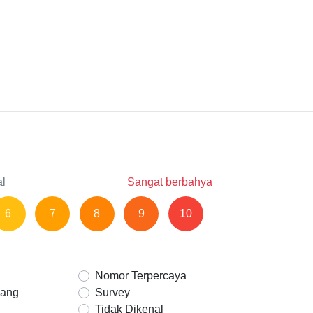
al
Sangat berbahya
6
7
8
9
10
Nomor Terpercaya
Uang
Survey
Tidak Dikenal