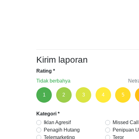
Kirim laporan
Rating
*
Tidak berbahya
Netr
1
2
3
4
5
Kategori
*
Iklan Agresif
Missed Call
Penagih Hutang
Penipuan 
Telemarketing
Teror