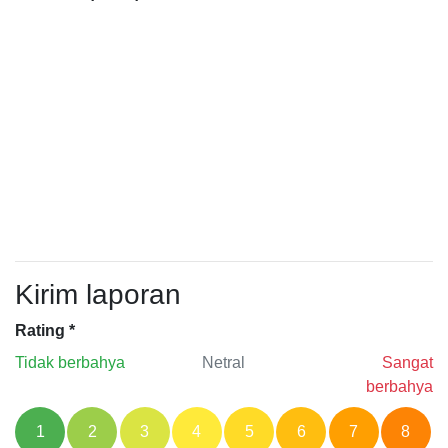
Kirim laporan
Rating
*
Tidak berbahya
Netral
Sangat
berbahya
1
2
3
4
5
6
7
8