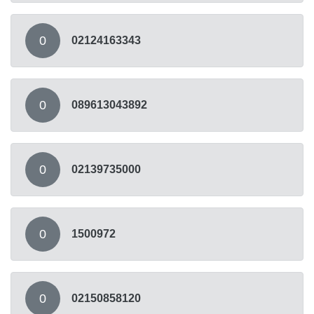
0
02124163343
0
089613043892
0
02139735000
0
1500972
0
02150858120