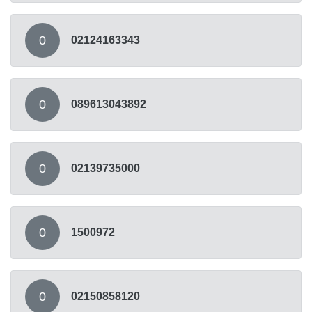
0
02124163343
0
089613043892
0
02139735000
0
1500972
0
02150858120