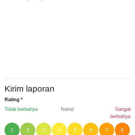
Kirim laporan
Rating
*
Tidak berbahya
Netral
Sangat
berbahya
1
2
3
4
5
6
7
8