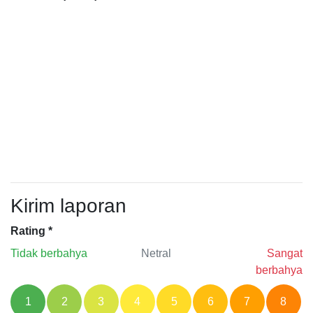
Kirim laporan
Rating
*
Tidak berbahya
Netral
Sangat
berbahya
1
2
3
4
5
6
7
8