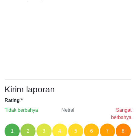
Kirim laporan
Rating
*
Tidak berbahya
Netral
Sangat
berbahya
1
2
3
4
5
6
7
8