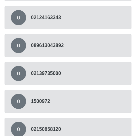
0
02124163343
0
089613043892
0
02139735000
0
1500972
0
02150858120