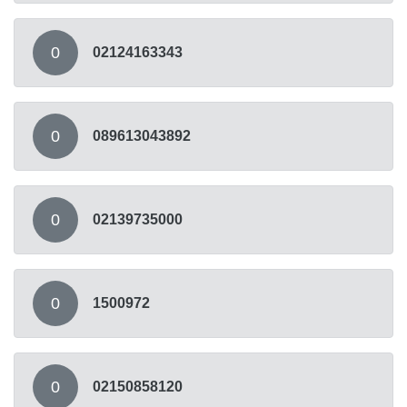
0
02124163343
0
089613043892
0
02139735000
0
1500972
0
02150858120