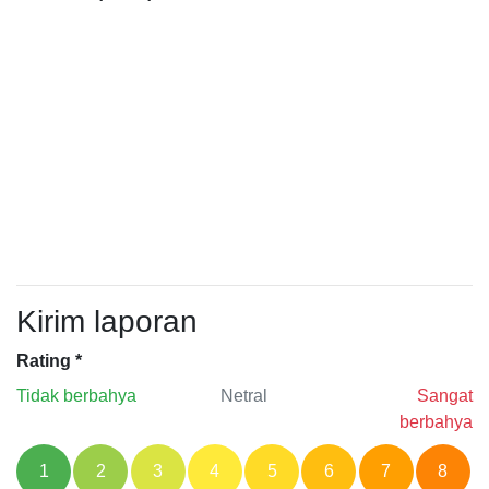
Kirim laporan
Rating
*
Tidak berbahya
Netral
Sangat
berbahya
1
2
3
4
5
6
7
8