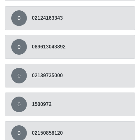
0
02124163343
0
089613043892
0
02139735000
0
1500972
0
02150858120