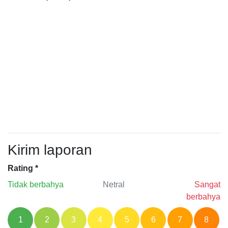
Kirim laporan
Rating
*
Tidak berbahya
Netral
Sangat
berbahya
1
2
3
4
5
6
7
8