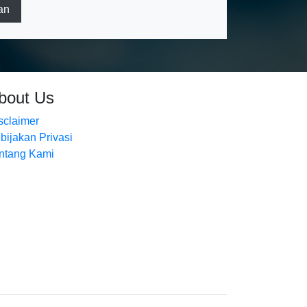
an
bout Us
sclaimer
bijakan Privasi
ntang Kami