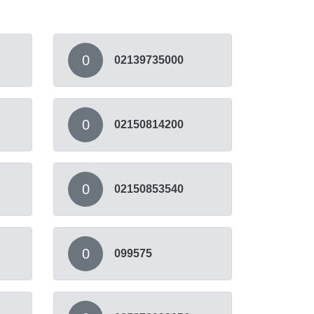
0
02139735000
0
02150814200
0
02150853540
0
099575