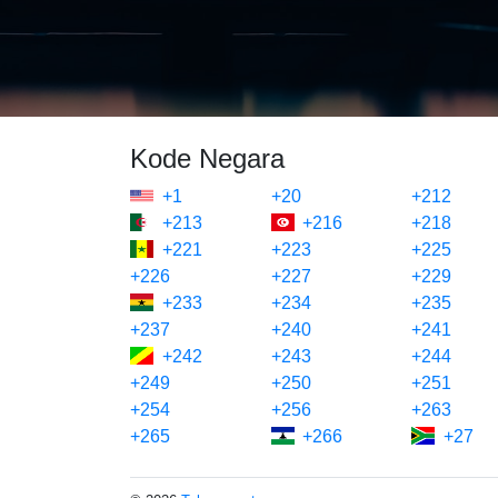
Kode Negara
+1
+20
+212
+213
+216
+218
+221
+223
+225
+226
+227
+229
+233
+234
+235
+237
+240
+241
+242
+243
+244
+249
+250
+251
+254
+256
+263
+265
+266
+27