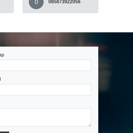
0
085873922056
ap
l