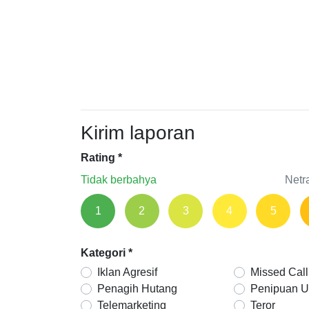
Kirim laporan
Rating
*
Tidak berbahya
Netr
1
2
3
4
5
Kategori
*
Iklan Agresif
Missed Call
Penagih Hutang
Penipuan 
Telemarketing
Teror