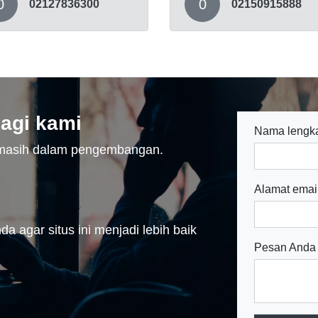
0
0
02127836300
02150915888
agi kami
Nama lengk
n masih dalam pengembangan.
Alamat emai
a agar situs ini menjadi lebih baik
Pesan Anda