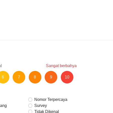
al
Sangat berbahya
6
7
8
9
10
Nomor Terpercaya
Uang
Survey
Tidak Dikenal