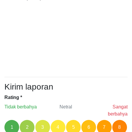
Kirim laporan
Rating
*
Tidak berbahya
Netral
Sangat
berbahya
1
2
3
4
5
6
7
8