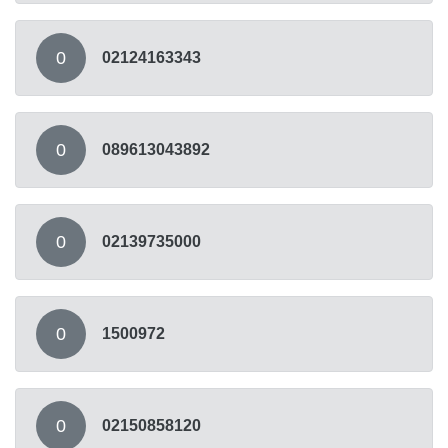
0
02124163343
0
089613043892
0
02139735000
0
1500972
0
02150858120