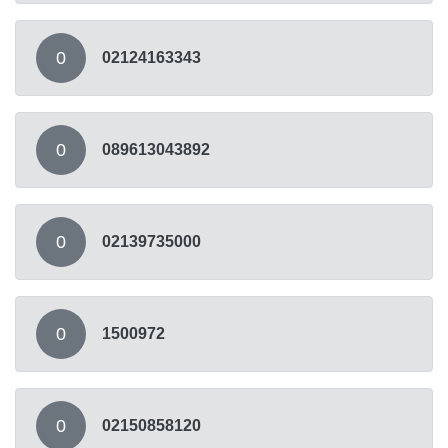
0
02124163343
0
089613043892
0
02139735000
0
1500972
0
02150858120