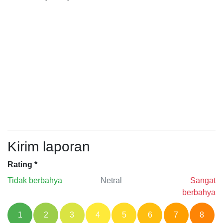
Kirim laporan
Rating
*
Tidak berbahya
Netral
Sangat
berbahya
1
2
3
4
5
6
7
8