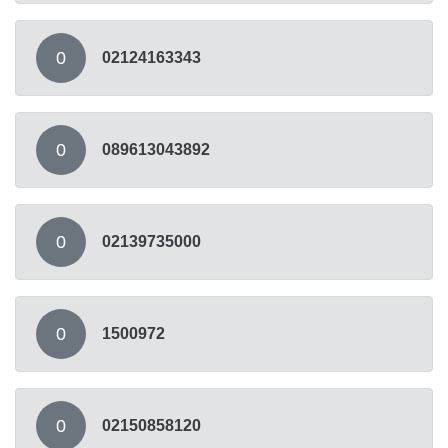
0
02124163343
0
089613043892
0
02139735000
0
1500972
0
02150858120