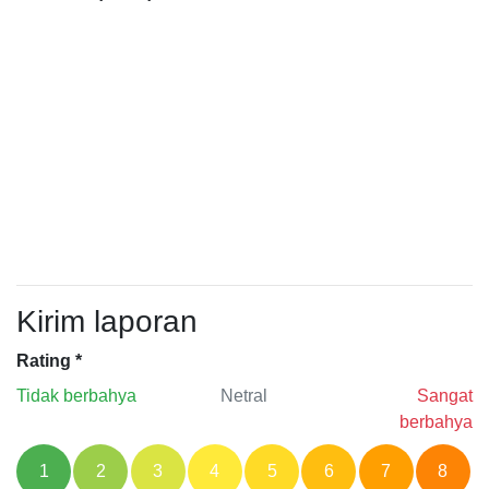
Kirim laporan
Rating
*
Tidak berbahya
Netral
Sangat
berbahya
1
2
3
4
5
6
7
8