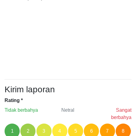
Kirim laporan
Rating
*
Tidak berbahya
Netral
Sangat
berbahya
1
2
3
4
5
6
7
8