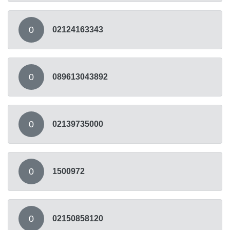
0
02124163343
0
089613043892
0
02139735000
0
1500972
0
02150858120