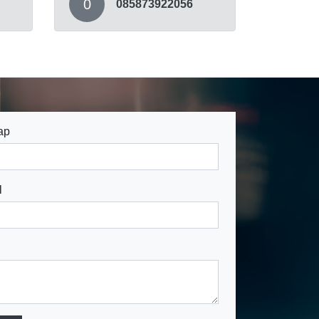
0
085873922056
ap
l