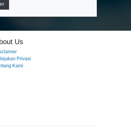
an
bout Us
sclaimer
bijakan Privasi
ntang Kami