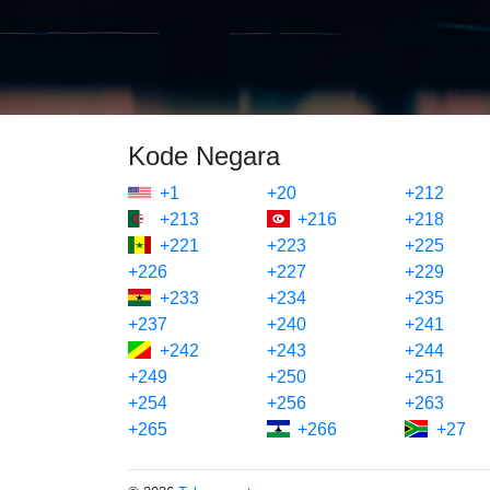
Kode Negara
+1
+20
+212
+213
+216
+218
+221
+223
+225
+226
+227
+229
+233
+234
+235
+237
+240
+241
+242
+243
+244
+249
+250
+251
+254
+256
+263
+265
+266
+27