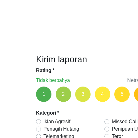
Kirim laporan
Rating
*
Tidak berbahya
Netr
1
2
3
4
5
Kategori
*
Iklan Agresif
Missed Call
Penagih Hutang
Penipuan 
Telemarketing
Teror