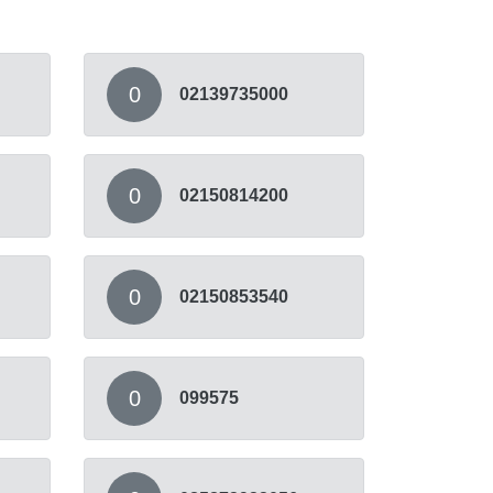
0
02139735000
0
02150814200
0
02150853540
0
099575