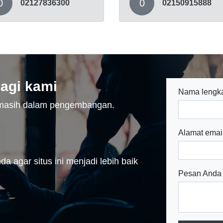
0
0
02127836300
02150915888
agi kami
Nama lengk
n masih dalam pengembangan.
Alamat emai
a agar situs ini menjadi lebih baik
Pesan Anda