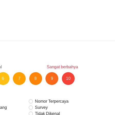
al
Sangat berbahya
6
7
8
9
10
Nomor Terpercaya
Uang
Survey
Tidak Dikenal