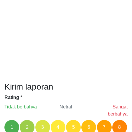
Kirim laporan
Rating
*
Tidak berbahya
Netral
Sangat
berbahya
1
2
3
4
5
6
7
8